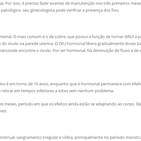
a). Por isso, é preciso fazer exames de manutenção nos três primeiros meses
patológico, seu ginecologista pode verificar a presença dos fios.
rmonal. O mais comum é o de cobre, que possui a função de tornar difícil a
 do óvulo na parede uterina. O DIU hormonal libera gradualmente doses ba
ozoide encontre o óvulo. Por ser hormonal, há diminuição de fluxo e de
tivo é em torno de 10 anos, enquanto que o hormonal permanece com efei
m retirar em tempos inferiores a estes sem nenhum problema.
is meses, período em que os efeitos ainda estão se adaptando ao corpo. De
veis.
trual, sangramento irregular e cólica, principalmente no período menstrua