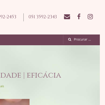
592-2453
051 3592-2343
dade | eficácia
ais