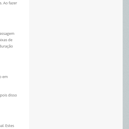
. Ao fazer
 passagem
ixas de
 duração
to em
pois disso
l. Estes