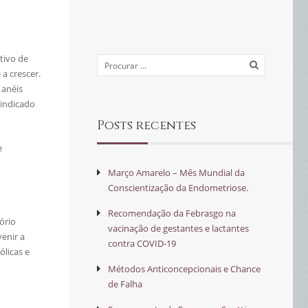
tivo de
a crescer.
 anéis
aindicado
Posts recentes
e
Março Amarelo – Mês Mundial da
Conscientização da Endometriose.
Recomendação da Febrasgo na
ório
vacinação de gestantes e lactantes
enir a
contra COVID-19
licas e
Métodos Anticoncepcionais e Chance
de Falha