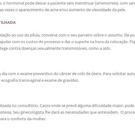
, o hormonal pode deixar a paciente sem menstruar (amenorreia), com s
s vezes o aparecimento de acne e/ou aumento de oleosidade da pele.
TILHADA
relação ao uso da pílula, converse com o seu parceiro sobre o assunto. Ele p
ajudar com os custos do processo e dar o suporte na hora da colocação. Fiq
otege contra doenças sexualmente transmissíveis, como a aids.
em dia com o exame preventivo do câncer de colo de útero. Para solicitar aut
 ecografia transvaginal e exame de gravidez.
alizada no consultório. Casos onde se prevê alguma dificuldade maior, pode
nestesia. Seu ginecologista lhe dará as necessidades que antecedem. O proc
ara o conforto da mulher.