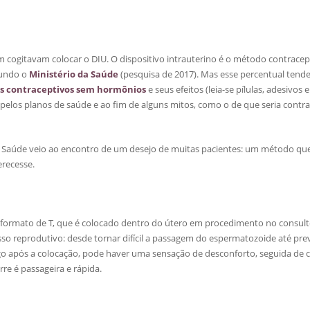
 cogitavam colocar o DIU. O dispositivo intrauterino é o método contracep
gundo o
Ministério da Saúde
(pesquisa de 2017). Mas esse percentual tende 
 contraceptivos sem hormônios
e seus efeitos (leia-se pílulas, adesivos e
 pelos planos de saúde e ao fim de alguns mitos, como o de que seria contr
Saúde veio ao encontro de um desejo de muitas pacientes: um método qu
erecesse.
 formato de T, que é colocado dentro do útero em procedimento no consult
so reprodutivo: desde tornar difícil a passagem do espermatozoide até prev
o após a colocação, pode haver uma sensação de desconforto, seguida de có
e é passageira e rápida.