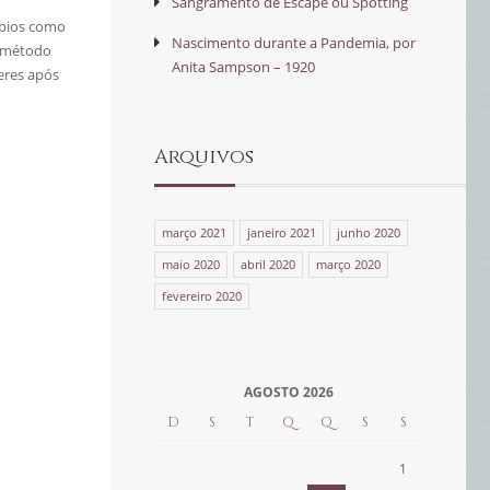
Sangramento de Escape ou Spotting
rbios como
Nascimento durante a Pandemia, por
e método
Anita Sampson – 1920
eres após
Arquivos
março 2021
janeiro 2021
junho 2020
maio 2020
abril 2020
março 2020
fevereiro 2020
AGOSTO 2026
D
S
T
Q
Q
S
S
1