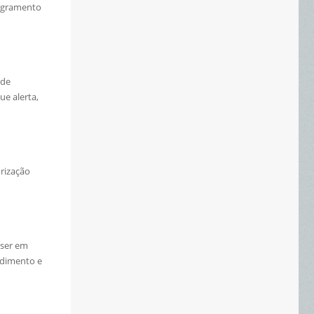
angramento
ode
ue alerta,
orização
 ser em
edimento e