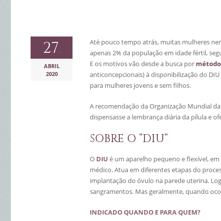
Até pouco tempo atrás, muitas mulheres nem
27
.
apenas 2% da população em idade fértil, se
E os motivos vão desde a busca por
métodos
ABRIL
2020
anticoncepcionais) à disponibilização do DIU
para mulheres jovens e sem filhos.
A recomendação da Organização Mundial da 
dispensasse a lembrança diária da pílula e of
SOBRE O “DIU”
O
DIU
é um aparelho pequeno e flexível, em
médico. Atua em diferentes etapas do proces
implantação do óvulo na parede uterina. Log
sangramentos. Mas geralmente, quando ocorr
INDICADO QUANDO E PARA QUEM?